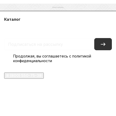
Каталог
Акции
Бренды
Услуги
Блог
Условия оплаты
Условия доставки
Контакты
Магазины
Гарантия на товар
Документы
Оферта
Продолжая, вы соглашаетесь с
политикой
конфиденциальности
8 (800) 550-75-38
ermogen@ermogen.ru
107199
,
г. Москва
,
Черницынский пр-д, д. 3, с. 11
191167
,
г. Санкт-Петербург
,
набережная Обводного
канала, 7Б