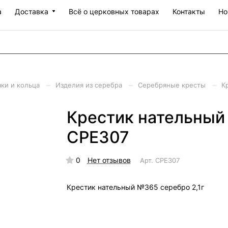
а
Доставка
Всё о церковных товарах
Контакты
Но
–
–
–
чки и кольца
Изделия из серебра
Серебряные кресты
К
Крестик нательный 
СРЕ307
0
Нет отзывов
Арт.
СРЕ307
Крестик нательный №365 серебро 2,1г