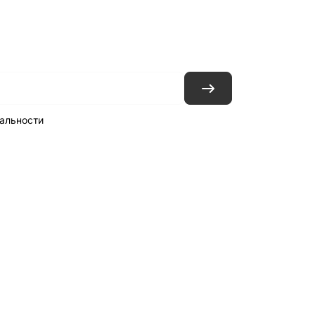
ловия доставки
Контакты
Магазины
альности