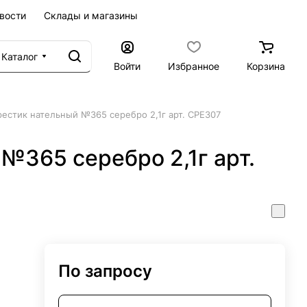
вости
Склады и магазины
Каталог
Войти
Избранное
Корзина
рестик нательный №365 серебро 2,1г арт. СРЕ307
№365 серебро 2,1г арт.
По запросу