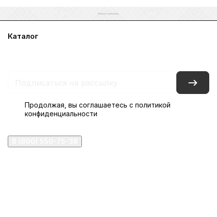
Каталог
Акции
Бренды
Услуги
Блог
Условия оплаты
Условия доставки
Контакты
Магазины
Гарантия на товар
Документы
Оферта
Продолжая, вы соглашаетесь с
политикой
конфиденциальности
8 (800) 550-75-38
ermogen@ermogen.ru
107199
,
г. Москва
,
Черницынский пр-д, д. 3, с. 11
191167
,
г. Санкт-Петербург
,
набережная Обводного
канала, 7Б