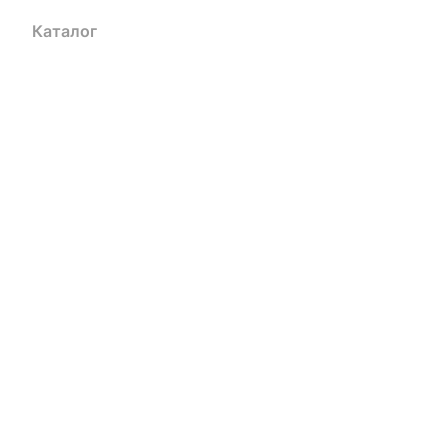
Каталог
Акции
Бренды
Услуги
Блог
Условия оплаты
Ус
Гарантия на товар
Документы
Оферта