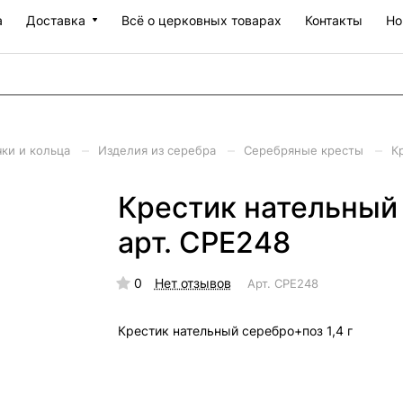
а
Доставка
Всё о церковных товарах
Контакты
Но
–
–
–
чки и кольца
Изделия из серебра
Серебряные кресты
К
Крестик нательный 
арт. СРЕ248
0
Нет отзывов
Арт.
СРЕ248
Крестик нательный серебро+поз 1,4 г