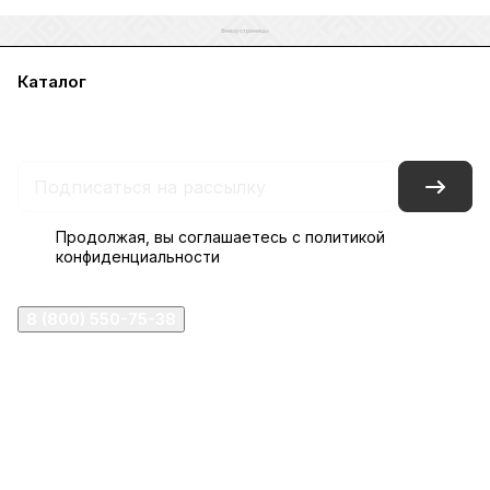
Каталог
Акции
Бренды
Услуги
Блог
Условия оплаты
Условия доставки
Контакты
Магазины
Гарантия на товар
Документы
Оферта
Продолжая, вы соглашаетесь с
политикой
конфиденциальности
8 (800) 550-75-38
ermogen@ermogen.ru
107199
,
г. Москва
,
Черницынский пр-д, д. 3, с. 11
191167
,
г. Санкт-Петербург
,
набережная Обводного
канала, 7Б