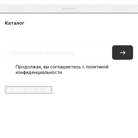
Каталог
Акции
Бренды
Услуги
Блог
Условия оплаты
Условия доставки
Контакты
Магазины
Гарантия на товар
Документы
Оферта
Продолжая, вы соглашаетесь с
политикой
конфиденциальности
8 (800) 550-75-38
ermogen@ermogen.ru
107199
,
г. Москва
,
Черницынский пр-д, д. 3, с. 11
191167
,
г. Санкт-Петербург
,
набережная Обводного
канала, 7Б