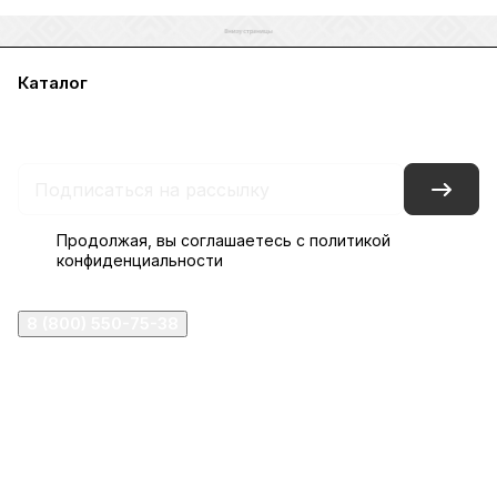
Каталог
Акции
Бренды
Услуги
Блог
Условия оплаты
Условия доставки
Контакты
Магазины
Гарантия на товар
Документы
Оферта
Продолжая, вы соглашаетесь с
политикой
конфиденциальности
8 (800) 550-75-38
ermogen@ermogen.ru
107199
,
г. Москва
,
Черницынский пр-д, д. 3, с. 11
191167
,
г. Санкт-Петербург
,
набережная Обводного
канала, 7Б