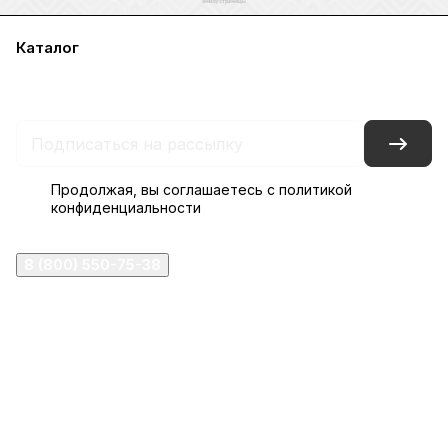
Каталог
Акции
Бренды
Услуги
Блог
Условия оплаты
Условия доставки
Контакты
Магазины
Гарантия на товар
Документы
Оферта
Продолжая, вы соглашаетесь с
политикой
конфиденциальности
8 (800) 550-75-38
ermogen@ermogen.ru
107199
,
г. Москва
,
Черницынский пр-д, д. 3, с. 11
191167
,
г. Санкт-Петербург
,
набережная Обводного
канала, 7Б
630132
,
г. Новосибирск
,
ул. Челюскинцев 44
Церковная лавка: г.Москва, Арбатская площадь, 4