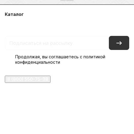
Каталог
Акции
Бренды
Услуги
Блог
Условия оплаты
Условия доставки
Контакты
Магазины
Гарантия на товар
Документы
Оферта
Продолжая, вы соглашаетесь с
политикой
конфиденциальности
8 (800) 550-75-38
ermogen@ermogen.ru
107199
,
г. Москва
,
Черницынский пр-д, д. 3, с. 11
191167
,
г. Санкт-Петербург
,
набережная Обводного
канала, 7Б
630132
,
г. Новосибирск
,
ул. Челюскинцев 44
Церковная лавка: г.Москва, Арбатская площадь, 4