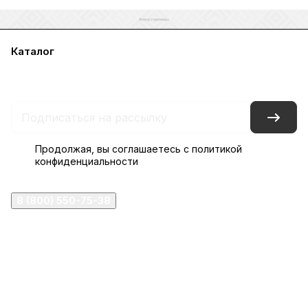
Каталог
Акции
Бренды
Услуги
Блог
Условия оплаты
Условия доставки
Контакты
Магазины
Гарантия на товар
Документы
Оферта
Продолжая, вы соглашаетесь с
политикой
конфиденциальности
8 (800) 550-75-38
ermogen@ermogen.ru
107199
,
г. Москва
,
Черницынский пр-д, д. 3, с. 11
191167
,
г. Санкт-Петербург
,
набережная Обводного
канала, 7Б