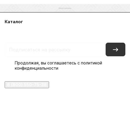
Каталог
Акции
Бренды
Услуги
Блог
Условия оплаты
Условия доставки
Контакты
Магазины
Гарантия на товар
Документы
Оферта
Продолжая, вы соглашаетесь с
политикой
конфиденциальности
8 (800) 550-75-38
ermogen@ermogen.ru
107199
,
г. Москва
,
Черницынский пр-д, д. 3, с. 11
191167
,
г. Санкт-Петербург
,
набережная Обводного
канала, 7Б