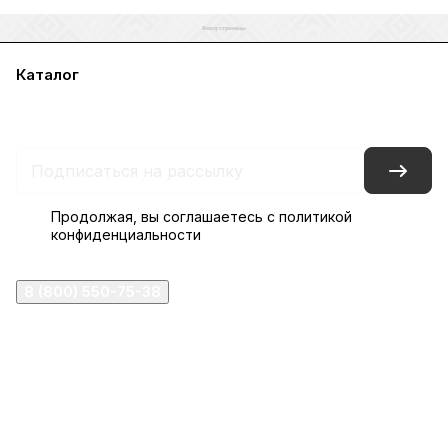
Каталог
Акции
Бренды
Услуги
Блог
Условия оплаты
Условия доставки
Контакты
Магазины
Гарантия на товар
Документы
Оферта
Продолжая, вы соглашаетесь с
политикой
конфиденциальности
8 (800) 550-75-38
ermogen@ermogen.ru
107199
,
г. Москва
,
Черницынский пр-д, д. 3, с. 11
191167
,
г. Санкт-Петербург
,
набережная Обводного
канала, 7Б