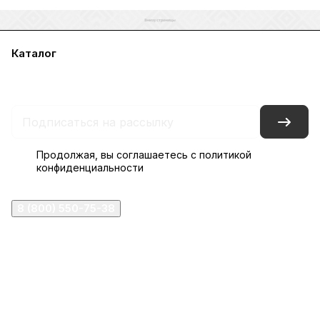
Каталог
Акции
Бренды
Услуги
Блог
Условия оплаты
Условия доставки
Контакты
Магазины
Гарантия на товар
Документы
Оферта
Продолжая, вы соглашаетесь с
политикой
конфиденциальности
8 (800) 550-75-38
ermogen@ermogen.ru
107199
,
г. Москва
,
Черницынский пр-д, д. 3, с. 11
191167
,
г. Санкт-Петербург
,
набережная Обводного
канала, 7Б