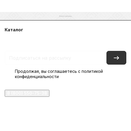
Каталог
Акции
Бренды
Услуги
Блог
Условия оплаты
Условия доставки
Контакты
Магазины
Гарантия на товар
Документы
Оферта
Продолжая, вы соглашаетесь с
политикой
конфиденциальности
8 (800) 550-75-38
ermogen@ermogen.ru
107199
,
г. Москва
,
Черницынский пр-д, д. 3, с. 11
191167
,
г. Санкт-Петербург
,
набережная Обводного