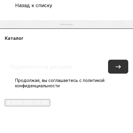
Назад к списку
Каталог
Акции
Бренды
Услуги
Блог
Условия оплаты
Условия доставки
Контакты
Магазины
Гарантия на товар
Документы
Оферта
Продолжая, вы соглашаетесь с
политикой
конфиденциальности
8 (800) 550-75-38
ermogen@ermogen.ru
107199
,
г. Москва
,
Черницынский пр-д, д. 3, с. 11