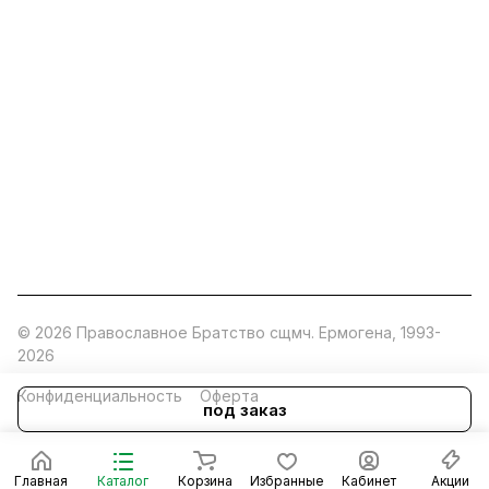
ermogen@ermogen.ru
107199
,
г. Москва
,
Черницынский пр-д, д. 3, с. 11
191167
,
г. Санкт-Петербург
,
набережная Обводного
канала, 7Б
630132
,
г. Новосибирск
,
ул. Челюскинцев 44
Церковная лавка: г.Москва, Арбатская площадь, 4
Покупки со склада завода: Московская область,
Орехово-Зуевский р-н, дер. Кабаново, д.144
© 2026 Православное Братство сщмч. Ермогена, 1993-
2026
Конфиденциальность
Оферта
под заказ
Главная
Каталог
Корзина
Избранные
Кабинет
Акции