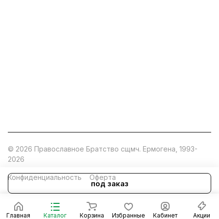
ermogen@ermogen.ru
107199
,
г. Москва
,
Черницынский пр-д, д. 3, с. 11
191167
,
г. Санкт-Петербург
,
набережная Обводного
канала, 7Б
630132
,
г. Новосибирск
,
ул. Челюскинцев 44
Церковная лавка: г.Москва, Арбатская площадь, 4
Покупки со склада завода: Московская область,
Орехово-Зуевский р-н, дер. Кабаново, д.144
© 2026 Православное Братство сщмч. Ермогена, 1993-
2026
Конфиденциальность
Оферта
под заказ
Главная
Каталог
Корзина
Избранные
Кабинет
Акции