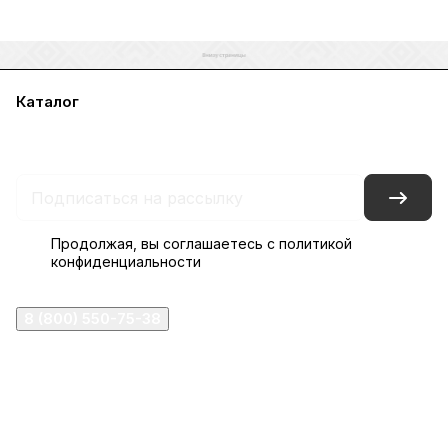
Каталог
Акции
Бренды
Услуги
Блог
Условия оплаты
Условия доставки
Контакты
Магазины
Гарантия на товар
Документы
Оферта
Продолжая, вы соглашаетесь с
политикой
конфиденциальности
8 (800) 550-75-38
ermogen@ermogen.ru
107199
,
г. Москва
,
Черницынский пр-д, д. 3, с. 11
191167
,
г. Санкт-Петербург
,
набережная Обводного