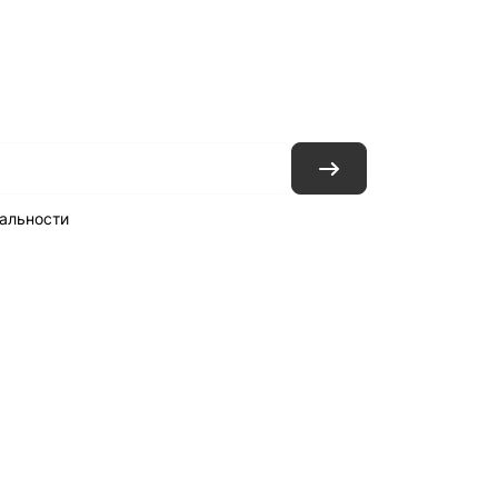
ловия доставки
Контакты
Магазины
альности