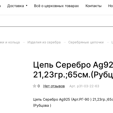
а
Доставка
Всё о церковных товарах
Контакты
Но
–
–
–
чки и кольца
Изделия из серебра
Серебряные цепочки
Цепь Серебро Ag925
21,23гр.;65см.(Рубц
0
Нет отзывов
Арт.
р31-03-22-63
Цепь Серебро Ag925 (Арт.РГ-90 ) 21,23гр.;65
(Рубцова )