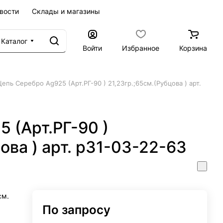
вости
Склады и магазины
Каталог
Войти
Избранное
Корзина
Цепь Серебро Ag925 (Арт.РГ-90 ) 21,23гр.;65см.(Рубцова ) арт.
 (Арт.РГ-90 )
ова ) арт. р31-03-22-63
см.
По запросу