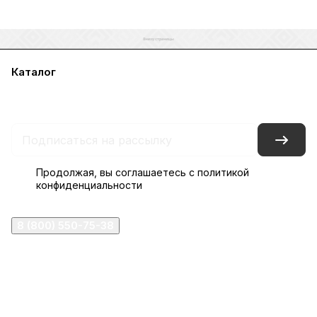
Каталог
Акции
Бренды
Услуги
Блог
Условия оплаты
Условия доставки
Контакты
Магазины
Гарантия на товар
Документы
Оферта
Продолжая, вы соглашаетесь с
политикой
конфиденциальности
8 (800) 550-75-38
ermogen@ermogen.ru
107199
,
г. Москва
,
Черницынский пр-д, д. 3, с. 11
191167
,
г. Санкт-Петербург
,
набережная Обводного