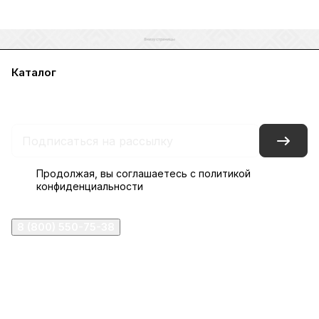
Каталог
Акции
Бренды
Услуги
Блог
Условия оплаты
Условия доставки
Контакты
Магазины
Гарантия на товар
Документы
Оферта
Продолжая, вы соглашаетесь с
политикой
конфиденциальности
8 (800) 550-75-38
ermogen@ermogen.ru
107199
,
г. Москва
,
Черницынский пр-д, д. 3, с. 11
191167
,
г. Санкт-Петербург
,
набережная Обводного