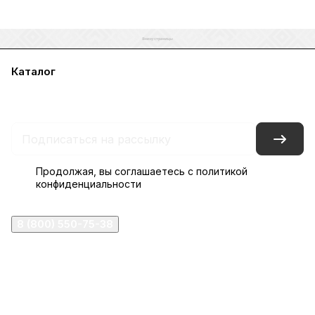
Каталог
Акции
Бренды
Услуги
Блог
Условия оплаты
Условия доставки
Контакты
Магазины
Гарантия на товар
Документы
Оферта
Продолжая, вы соглашаетесь с
политикой
конфиденциальности
8 (800) 550-75-38
ermogen@ermogen.ru
107199
,
г. Москва
,
Черницынский пр-д, д. 3, с. 11
191167
,
г. Санкт-Петербург
,
набережная Обводного