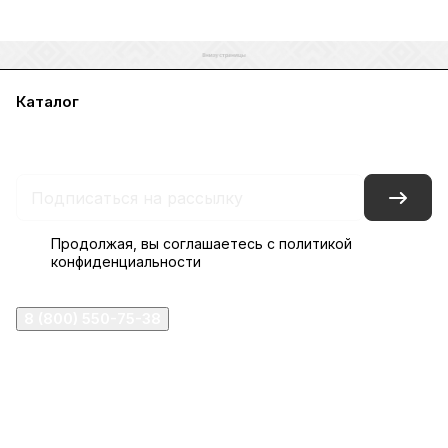
Каталог
Акции
Бренды
Услуги
Блог
Условия оплаты
Условия доставки
Контакты
Магазины
Гарантия на товар
Документы
Оферта
Продолжая, вы соглашаетесь с
политикой
конфиденциальности
8 (800) 550-75-38
ermogen@ermogen.ru
107199
,
г. Москва
,
Черницынский пр-д, д. 3, с. 11
191167
,
г. Санкт-Петербург
,
набережная Обводного