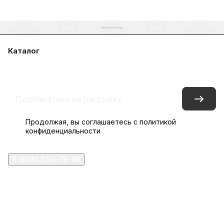
Каталог
Акции
Бренды
Услуги
Блог
Условия оплаты
Условия доставки
Контакты
Магазины
Гарантия на товар
Документы
Оферта
Продолжая, вы соглашаетесь с
политикой
конфиденциальности
8 (800) 550-75-38
ermogen@ermogen.ru
107199
,
г. Москва
,
Черницынский пр-д, д. 3, с. 11
191167
,
г. Санкт-Петербург
,
набережная Обводного