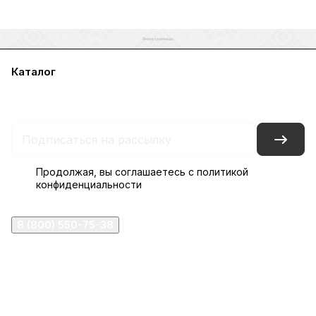
Каталог
Акции
Бренды
Услуги
Блог
Условия оплаты
Условия доставки
Контакты
Магазины
Гарантия на товар
Документы
Оферта
Продолжая, вы соглашаетесь с
политикой
конфиденциальности
8 (800) 550-75-38
ermogen@ermogen.ru
107199
,
г. Москва
,
Черницынский пр-д, д. 3, с. 11
191167
,
г. Санкт-Петербург
,
набережная Обводного