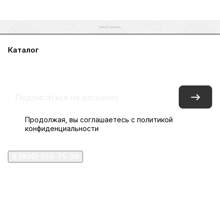
Каталог
Акции
Бренды
Услуги
Блог
Условия оплаты
Условия доставки
Контакты
Магазины
Гарантия на товар
Документы
Оферта
Продолжая, вы соглашаетесь с
политикой
конфиденциальности
8 (800) 550-75-38
ermogen@ermogen.ru
107199
,
г. Москва
,
Черницынский пр-д, д. 3, с. 11
191167
,
г. Санкт-Петербург
,
набережная Обводного