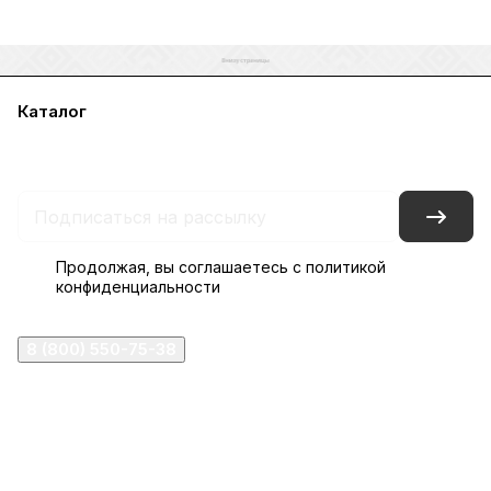
Каталог
Акции
Бренды
Услуги
Блог
Условия оплаты
Условия доставки
Контакты
Магазины
Гарантия на товар
Документы
Оферта
Продолжая, вы соглашаетесь с
политикой
конфиденциальности
8 (800) 550-75-38
ermogen@ermogen.ru
107199
,
г. Москва
,
Черницынский пр-д, д. 3, с. 11
191167
,
г. Санкт-Петербург
,
набережная Обводного