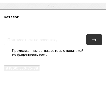
Каталог
Акции
Бренды
Услуги
Блог
Условия оплаты
Условия доставки
Контакты
Магазины
Гарантия на товар
Документы
Оферта
Продолжая, вы соглашаетесь с
политикой
конфиденциальности
8 (800) 550-75-38
ermogen@ermogen.ru
107199
,
г. Москва
,
Черницынский пр-д, д. 3, с. 11
191167
,
г. Санкт-Петербург
,
набережная Обводного
канала, 7Б
630132
,
г. Новосибирск
,
ул. Челюскинцев 44