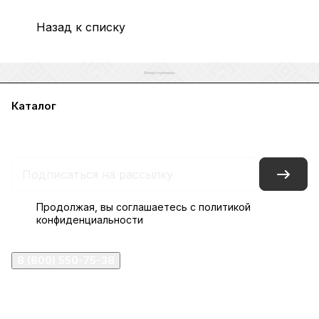
Назад к списку
Каталог
Акции
Бренды
Услуги
Блог
Условия оплаты
Условия доставки
Контакты
Магазины
Гарантия на товар
Документы
Оферта
Продолжая, вы соглашаетесь с
политикой
конфиденциальности
8 (800) 550-75-38
ermogen@ermogen.ru
107199
,
г. Москва
,
Черницынский пр-д, д. 3, с. 11