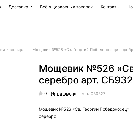
а
Доставка
Всё о церковных товарах
Контакты
Но
–
чки и кольца
Мощевик №526 «Св. Георгий Победоносец» серебр
Мощевик №526 «Св.
серебро арт. СБ932
0
Нет отзывов
Арт.
СБ9327
Мощевик №526 «Св. Георгий Победоносец»
серебро