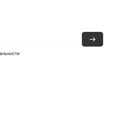
ловия доставки
Контакты
Магазины
альности