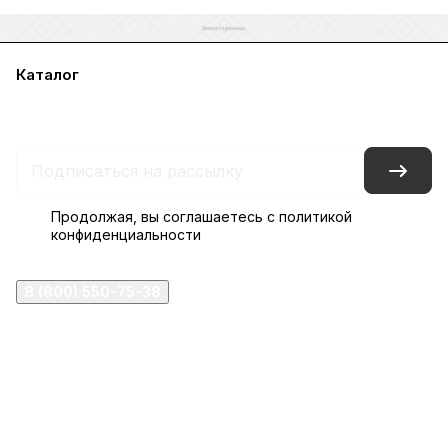
Каталог
Акции
Бренды
Услуги
Блог
Условия оплаты
Условия доставки
Контакты
Магазины
Гарантия на товар
Документы
Оферта
Продолжая, вы соглашаетесь с
политикой
конфиденциальности
8 (800) 550-75-38
ermogen@ermogen.ru
107199
,
г. Москва
,
Черницынский пр-д, д. 3, с. 11
191167
,
г. Санкт-Петербург
,
набережная Обводного
канала, 7Б