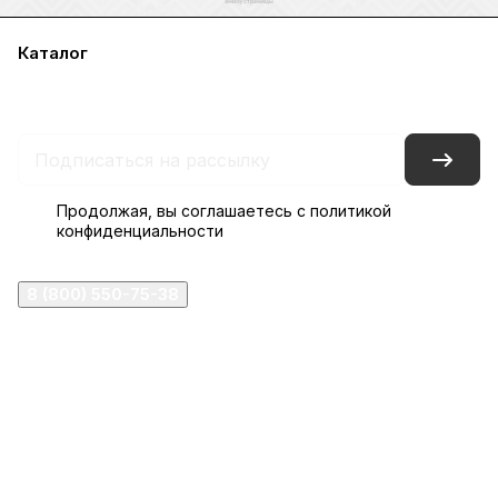
Каталог
Акции
Бренды
Услуги
Блог
Условия оплаты
Условия доставки
Контакты
Магазины
Гарантия на товар
Документы
Оферта
Продолжая, вы соглашаетесь с
политикой
конфиденциальности
8 (800) 550-75-38
ermogen@ermogen.ru
107199
,
г. Москва
,
Черницынский пр-д, д. 3, с. 11
191167
,
г. Санкт-Петербург
,
набережная Обводного
канала, 7Б
630132
,
г. Новосибирск
,
ул. Челюскинцев 44
Церковная лавка: г.Москва, Арбатская площадь, 4