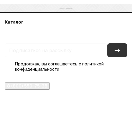
Каталог
Акции
Бренды
Услуги
Блог
Условия оплаты
Условия доставки
Контакты
Магазины
Гарантия на товар
Документы
Оферта
Продолжая, вы соглашаетесь с
политикой
конфиденциальности
8 (800) 550-75-38
ermogen@ermogen.ru
107199
,
г. Москва
,
Черницынский пр-д, д. 3, с. 11
191167
,
г. Санкт-Петербург
,
набережная Обводного
канала, 7Б