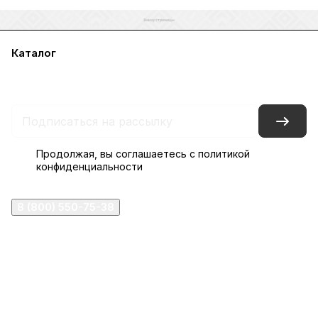
Каталог
Акции
Бренды
Услуги
Блог
Условия оплаты
Условия доставки
Контакты
Магазины
Гарантия на товар
Документы
Оферта
Продолжая, вы соглашаетесь с
политикой
конфиденциальности
8 (800) 550-75-38
ermogen@ermogen.ru
107199
,
г. Москва
,
Черницынский пр-д, д. 3, с. 11
191167
,
г. Санкт-Петербург
,
набережная Обводного
канала, 7Б