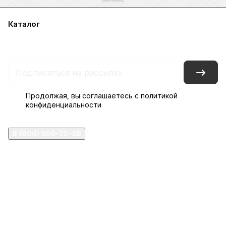
Каталог
Акции
Бренды
Услуги
Блог
Условия оплаты
Условия доставки
Контакты
Магазины
Гарантия на товар
Документы
Оферта
Продолжая, вы соглашаетесь с
политикой
конфиденциальности
8 (800) 550-75-38
ermogen@ermogen.ru
107199
,
г. Москва
,
Черницынский пр-д, д. 3, с. 11
191167
,
г. Санкт-Петербург
,
набережная Обводного
канала, 7Б
630132
,
г. Новосибирск
,
ул. Челюскинцев 44
Церковная лавка: г.Москва, Арбатская площадь, 4