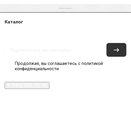
Каталог
Акции
Бренды
Услуги
Блог
Условия оплаты
Условия доставки
Контакты
Магазины
Гарантия на товар
Документы
Оферта
Продолжая, вы соглашаетесь с
политикой
конфиденциальности
8 (800) 550-75-38
ermogen@ermogen.ru
107199
,
г. Москва
,
Черницынский пр-д, д. 3, с. 11
191167
,
г. Санкт-Петербург
,
набережная Обводного
канала, 7Б