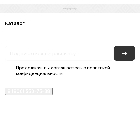
Каталог
Акции
Бренды
Услуги
Блог
Условия оплаты
Условия доставки
Контакты
Магазины
Гарантия на товар
Документы
Оферта
Продолжая, вы соглашаетесь с
политикой
конфиденциальности
8 (800) 550-75-38
ermogen@ermogen.ru
107199
,
г. Москва
,
Черницынский пр-д, д. 3, с. 11
191167
,
г. Санкт-Петербург
,
набережная Обводного
канала, 7Б