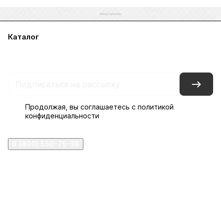
Каталог
Акции
Бренды
Услуги
Блог
Условия оплаты
Условия доставки
Контакты
Магазины
Гарантия на товар
Документы
Оферта
Продолжая, вы соглашаетесь с
политикой
конфиденциальности
8 (800) 550-75-38
ermogen@ermogen.ru
107199
,
г. Москва
,
Черницынский пр-д, д. 3, с. 11
191167
,
г. Санкт-Петербург
,
набережная Обводного
канала, 7Б