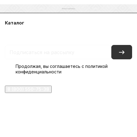
Каталог
Акции
Бренды
Услуги
Блог
Условия оплаты
Условия доставки
Контакты
Магазины
Гарантия на товар
Документы
Оферта
Продолжая, вы соглашаетесь с
политикой
конфиденциальности
8 (800) 550-75-38
ermogen@ermogen.ru
107199
,
г. Москва
,
Черницынский пр-д, д. 3, с. 11
191167
,
г. Санкт-Петербург
,
набережная Обводного
канала, 7Б