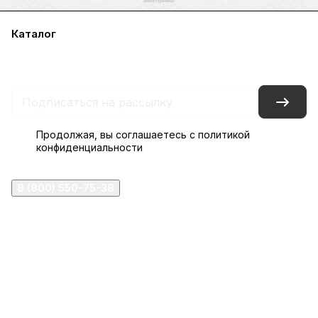
Каталог
Акции
Бренды
Услуги
Блог
Условия оплаты
Условия доставки
Контакты
Магазины
Гарантия на товар
Документы
Оферта
Продолжая, вы соглашаетесь с
политикой
конфиденциальности
8 (800) 550-75-38
ermogen@ermogen.ru
107199
,
г. Москва
,
Черницынский пр-д, д. 3, с. 11
191167
,
г. Санкт-Петербург
,
набережная Обводного
канала, 7Б
630132
,
г. Новосибирск
,
ул. Челюскинцев 44
Церковная лавка: г.Москва, Арбатская площадь, 4