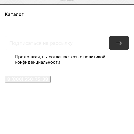
Каталог
Акции
Бренды
Услуги
Блог
Условия оплаты
Условия доставки
Контакты
Магазины
Гарантия на товар
Документы
Оферта
Продолжая, вы соглашаетесь с
политикой
конфиденциальности
8 (800) 550-75-38
ermogen@ermogen.ru
107199
,
г. Москва
,
Черницынский пр-д, д. 3, с. 11
191167
,
г. Санкт-Петербург
,
набережная Обводного
канала, 7Б
630132
,
г. Новосибирск
,
ул. Челюскинцев 44
Церковная лавка: г.Москва, Арбатская площадь, 4