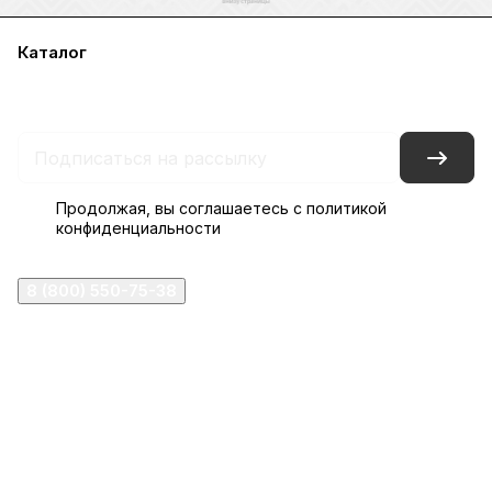
Каталог
Акции
Бренды
Услуги
Блог
Условия оплаты
Условия доставки
Контакты
Магазины
Гарантия на товар
Документы
Оферта
Продолжая, вы соглашаетесь с
политикой
конфиденциальности
8 (800) 550-75-38
ermogen@ermogen.ru
107199
,
г. Москва
,
Черницынский пр-д, д. 3, с. 11
191167
,
г. Санкт-Петербург
,
набережная Обводного
канала, 7Б
630132
,
г. Новосибирск
,
ул. Челюскинцев 44
Церковная лавка: г.Москва, Арбатская площадь, 4