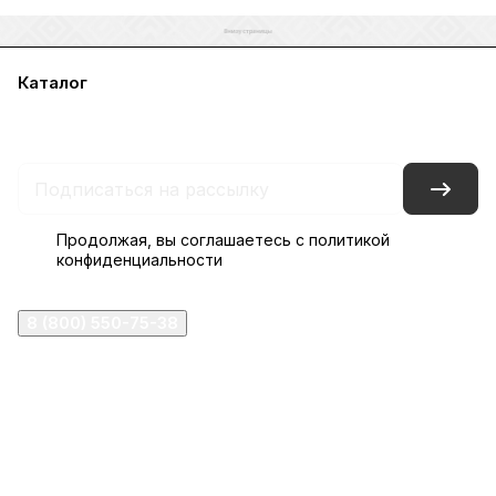
Каталог
Акции
Бренды
Услуги
Блог
Условия оплаты
Условия доставки
Контакты
Магазины
Гарантия на товар
Документы
Оферта
Продолжая, вы соглашаетесь с
политикой
конфиденциальности
8 (800) 550-75-38
ermogen@ermogen.ru
107199
,
г. Москва
,
Черницынский пр-д, д. 3, с. 11
191167
,
г. Санкт-Петербург
,
набережная Обводного
канала, 7Б