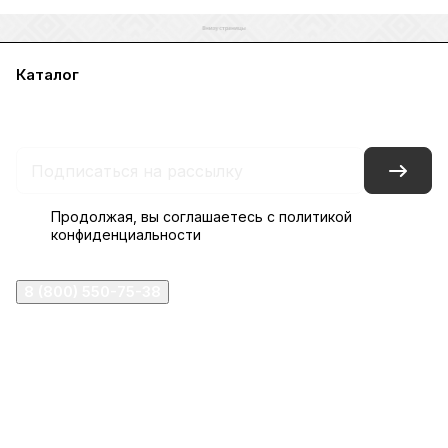
Каталог
Акции
Бренды
Услуги
Блог
Условия оплаты
Условия доставки
Контакты
Магазины
Гарантия на товар
Документы
Оферта
Продолжая, вы соглашаетесь с
политикой
конфиденциальности
8 (800) 550-75-38
ermogen@ermogen.ru
107199
,
г. Москва
,
Черницынский пр-д, д. 3, с. 11
191167
,
г. Санкт-Петербург
,
набережная Обводного
канала, 7Б