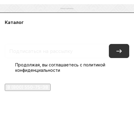
Каталог
Акции
Бренды
Услуги
Блог
Условия оплаты
Условия доставки
Контакты
Магазины
Гарантия на товар
Документы
Оферта
Продолжая, вы соглашаетесь с
политикой
конфиденциальности
8 (800) 550-75-38
ermogen@ermogen.ru
107199
,
г. Москва
,
Черницынский пр-д, д. 3, с. 11
191167
,
г. Санкт-Петербург
,
набережная Обводного
канала, 7Б