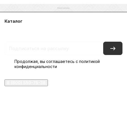
Каталог
Акции
Бренды
Услуги
Блог
Условия оплаты
Условия доставки
Контакты
Магазины
Гарантия на товар
Документы
Оферта
Продолжая, вы соглашаетесь с
политикой
конфиденциальности
8 (800) 550-75-38
ermogen@ermogen.ru
107199
,
г. Москва
,
Черницынский пр-д, д. 3, с. 11
191167
,
г. Санкт-Петербург
,
набережная Обводного
канала, 7Б