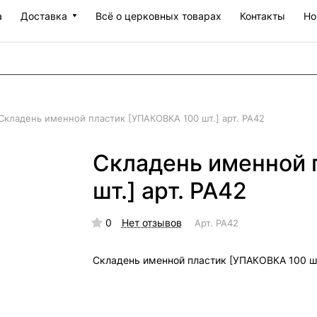
а
Доставка
Всё о церковных товарах
Контакты
Но
Складень именной пластик [УПАКОВКА 100 шт.] арт. РА42
Складень именной 
шт.] арт. РА42
0
Нет отзывов
Арт.
РА42
Складень именной пластик [УПАКОВКА 100 шт