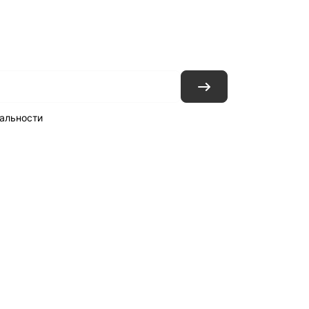
ловия доставки
Контакты
Магазины
альности