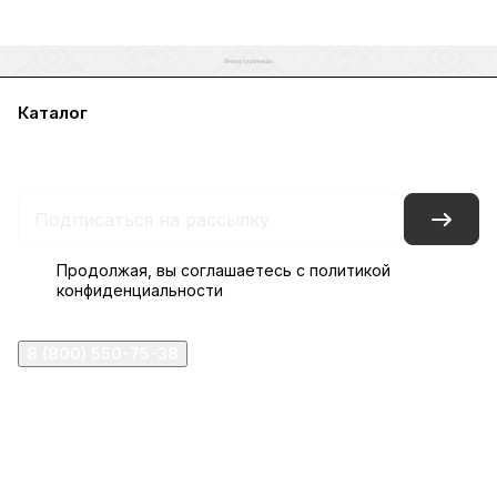
Каталог
Акции
Бренды
Услуги
Блог
Условия оплаты
Условия доставки
Контакты
Магазины
Гарантия на товар
Документы
Оферта
Продолжая, вы соглашаетесь с
политикой
конфиденциальности
8 (800) 550-75-38
ermogen@ermogen.ru
107199
,
г. Москва
,
Черницынский пр-д, д. 3, с. 11
191167
,
г. Санкт-Петербург
,
набережная Обводного