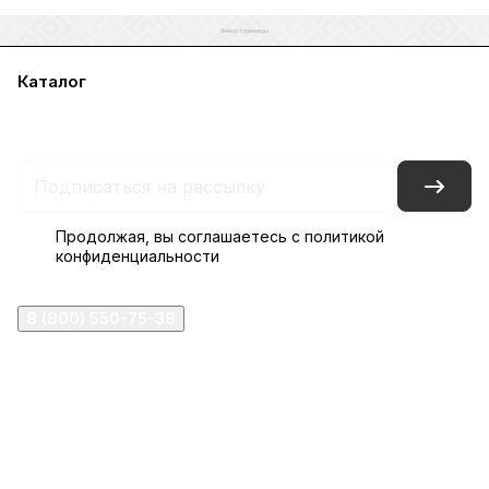
Каталог
Акции
Бренды
Услуги
Блог
Условия оплаты
Условия доставки
Контакты
Магазины
Гарантия на товар
Документы
Оферта
Продолжая, вы соглашаетесь с
политикой
конфиденциальности
8 (800) 550-75-38
ermogen@ermogen.ru
107199
,
г. Москва
,
Черницынский пр-д, д. 3, с. 11
191167
,
г. Санкт-Петербург
,
набережная Обводного
канала, 7Б