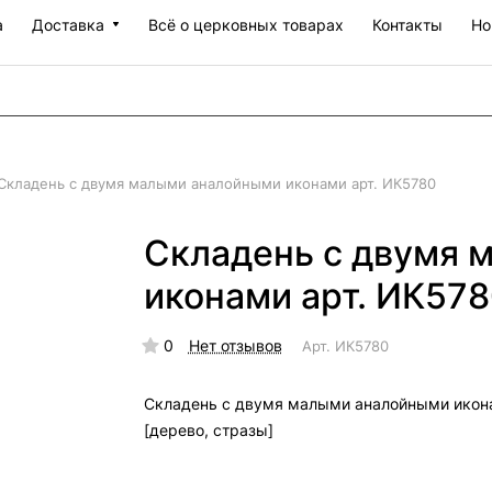
а
Доставка
Всё о церковных товарах
Контакты
Но
Складень с двумя малыми аналойными иконами арт. ИК5780
Складень с двумя 
иконами арт. ИК57
0
Нет отзывов
Арт.
ИК5780
Складень с двумя малыми аналойными икон
[дерево, стразы]