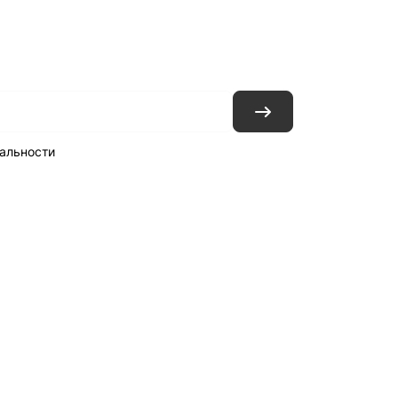
ловия доставки
Контакты
Магазины
альности